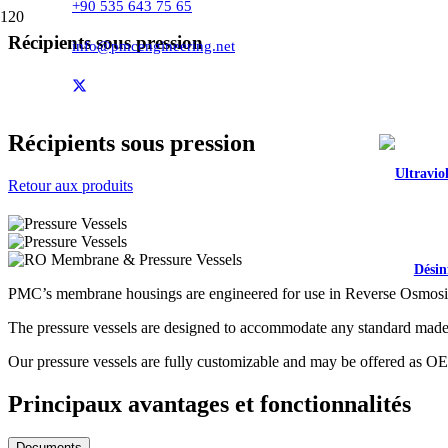
+90 535 643 75 65
Récipients sous pression
info@pmcengineering.net
PMC Engineering
»
Products
»
Traitement de l'eau propre
»
Membrane 
Récipients sous pression
Retour aux produits
Désin
PMC’s membrane housings are engineered for use in Reverse Osmosis s
The pressure vessels are designed to accommodate any standard made 2
Our pressure vessels are fully customizable and may be offered as 
Principaux avantages et fonctionnalités
Documents