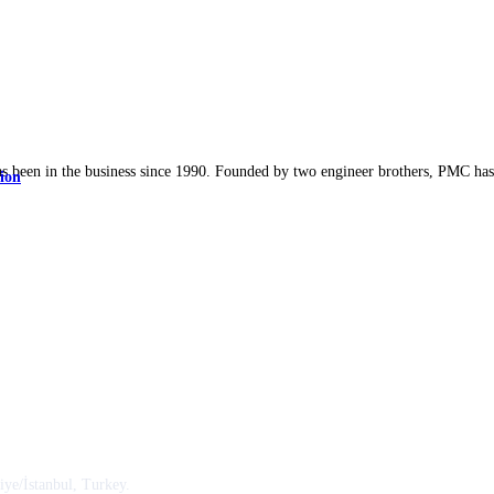
een in the business since 1990. Founded by two engineer brothers, PMC has b
ion
ye/İstanbul, Turkey.