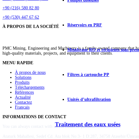
Pompes doseuses
+90 (216) 580 82 80
+90 (530) 447 67 62
Réservoirs en PRF
À PROPOS DE LA SOCIÉTÉ
PMC Mining, Engineering and Machinery is a family-owned company that has b
Membrane RO et récipients sous press
high-quality materials, projects, and equipment to their clients.
MENU RAPIDE
À propos de nous
Filtres à cartouche PP
Solutions
Produits
Téléchargements
Références
Actualité
Unités d’ultrafiltration
Contactez
Français
INFORMATIONS DE CONTACT
Traitement des eaux usées
You can always contact with us via email or phone.
Ataturk Mahallesi, Sedef Cd. Ata blok No:3- 1 D:287, 34758 Atasehir/Ümrani