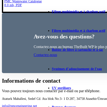
PMC Wastewater Catalogue
8.0 mb, PDF
Filtres multimédia et à charbon actif
Filtres multimédia et à charbon actif
Avez-vous des questions?
Contactez-nous au bureau TheBuilt WP le plus 
Boîtier de filtre à cartouche et à sac
Contactez-nous
Systèmes d’adoucissement de l’eau
Informations de contact
UV sterilisers
Vous pouvez toujours nous contacter par e-mail ou par téléphone.
Ataturk Mahallesi, Sedef Cd. Ata blok No:3- 1 D:287, 34758 Atasehir/Ümrani
info@pmcengineering.net