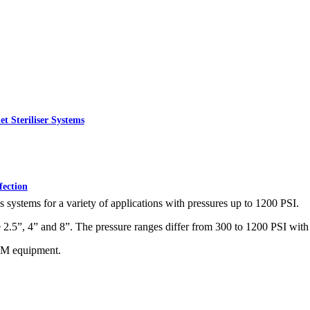
RO et récipients sous pression
»
Récipients sous pression
fection
ystems for a variety of applications with pressures up to 1200 PSI.
.5”, 4” and 8”. The pressure ranges differ from 300 to 1200 PSI with 
OEM equipment.