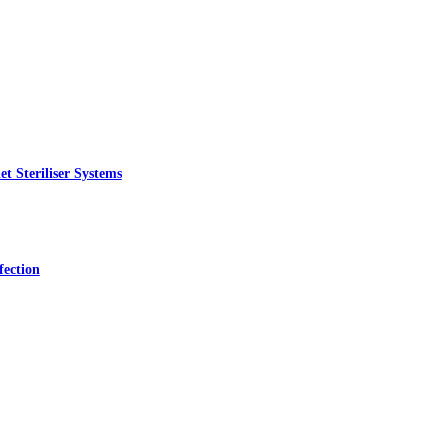
ients sous pression
fection