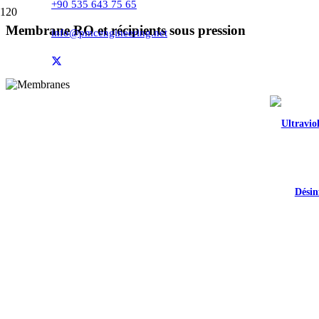
+90 535 643 75 65
Membrane RO et récipients sous pression
info@pmcengineering.net
PMC Engineering
»
Traitement de l'eau propre
»
Membrane RO et récip
Désin