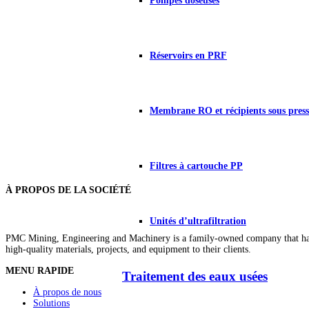
Pompes doseuses
Réservoirs en PRF
Membrane RO et récipients sous press
Filtres à cartouche PP
À PROPOS DE LA SOCIÉTÉ
Unités d’ultrafiltration
PMC Mining, Engineering and Machinery is a family-owned company that has b
high-quality materials, projects, and equipment to their clients.
MENU RAPIDE
Traitement des eaux usées
À propos de nous
Solutions