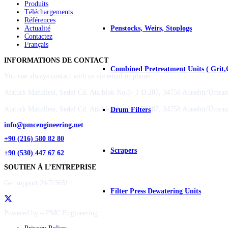
Produits
Téléchargements
Références
Actualité
Penstocks, Weirs, Stoplogs
Contactez
Français
INFORMATIONS DE CONTACT
Combined Pretreatment Units ( Grit,
You can always contact with us via email or phone.
Ataturk Mahallesi, Sedef Cd. Ata blok No:3- 1 D:287, 34758 Atasehir/Ümrani
Ataturk Mahallesi, Sedef Cd. Ata blok No:3- 1 D:287, 34758 Atasehir/Ümrani
Drum Filters
info@pmcengineering.net
+90 (216) 580 82 80
Scrapers
+90 (530) 447 67 62
SOUTIEN À L’ENTREPRISE
Get support 24/7/365!
Filter Press Dewatering Units
Powered by – PMC Engineering